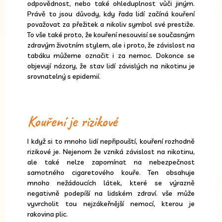
odpovědnost, nebo také ohleduplnost vůči jiným.
Právě to jsou důvody, kdy řada lidí začíná kouření
považovat za přežitek a nikoliv symbol své prestiže.
To vše také proto, že kouření nesouvisí se současným
zdravým životním stylem, ale i proto, že závislost na
tabáku můžeme označit i za nemoc. Dokonce se
objevují názory, že stav lidí závislých na nikotinu je
srovnatelný s epidemií.
Kouření je rizikové
I když si to mnoho lidí nepřipouští, kouření rozhodně
rizikové je. Nejenom že vzniká závislost na nikotinu,
ale také nelze zapomínat na nebezpečnost
samotného cigaretového kouře. Ten obsahuje
mnoho nežádoucích látek, které se výrazně
negativně podepíší na lidském zdraví. vše může
vyvrcholit tou nejzákeřnější nemocí, kterou je
rakovina plic.