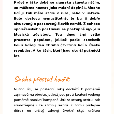
Právě v této době se cigareta stávala něčím,
co můžeme nazvat jako módní doplněk. Mnoho
lidí ji tak mělo stále v ruce, nebo v ústech.
Bylo doslova nemyslitelné, že by ji dobře
situovaný a postavený člověk neměl. Z tohoto
společenského postavení se postupně vyvíjela
klasická závislost. Tou dnes trpí velké
procento populace, jelikož podle statistik
kouří každý den zhruba čtvrtina lidí v České
republice. A to těch, kteří jsou starší patnácti
let.
Snaha přestat kouřit
Nutno říci, že poslední roky dochází k poměrně
zajímavému obratu, jelikož jsou proti kouření vedeny
poměrně masivní kampaně. Jak ze strany státu, tak
samozřejmě i ze strany lékařů. K tomu přidejme
důraz na určitý zdravý životní styl, určitou