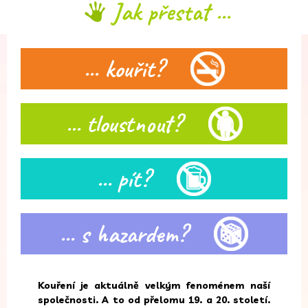
Jak přestat ...
... kouřit?
... tloustnout?
... pít?
... s hazardem?
Kouření je aktuálně velkým fenoménem naší
společnosti. A to od přelomu 19. a 20. století.