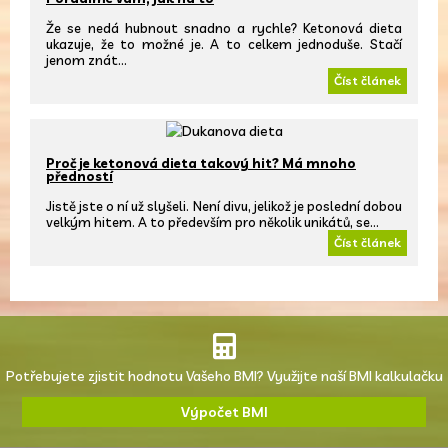
Že se nedá hubnout snadno a rychle? Ketonová dieta
ukazuje, že to možné je. A to celkem jednoduše. Stačí
jenom znát…
Číst článek
Proč je ketonová dieta takový hit? Má mnoho
předností
Jistě jste o ní už slyšeli. Není divu, jelikož je poslední dobou
velkým hitem. A to především pro několik unikátů, se…
Číst článek
Potřebujete zjistit hodnotu Vašeho BMI? Využijte naší BMI kalkulačku
Výpočet BMI