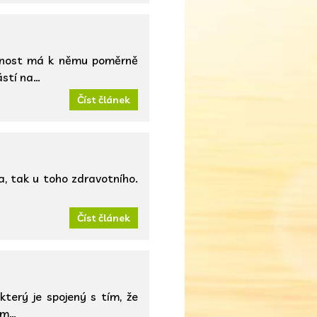
ečnost má k němu poměrně
ástí na…
Číst článek
a, tak u toho zdravotního.
Číst článek
terý je spojený s tím, že
em…