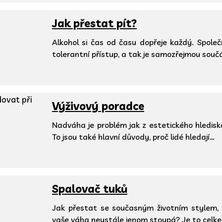
Jak přestat pít?
Alkohol si čas od času dopřeje každý. Spol
tolerantní přístup, a tak je samozřejmou souč
Výživový poradce
Nadváha je problém jak z estetického hledisk
To jsou také hlavní důvody, proč lidé hledají…
Spalovač tuků
Jak přestat se současným životním stylem, k
vaše váha neustále jenom stoupá? Je to celk