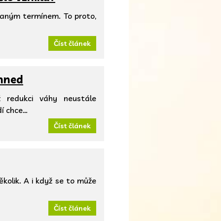
vaným termínem. To proto,
Číst článek
ihned
ž redukci váhy neustále
dí chce…
Číst článek
kolik. A i když se to může
Číst článek