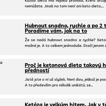
Každá dieta má nějaká pravidla, která určují,
nemůžete. Jinak na tom není ani keto dieta,…
Hubnout snadno, rychle a po 2
Poradíme vám, jak na to
Že se nedá hubnout snadno a rychle? Keton
možné je. A to celkem jednoduše. Stačí jenom
Proč je ketonová dieta takový
předností
Jistě jste o ní už slyšeli. Není divu, jelikož je
A to především pro několik unikátů, se…
Ketóza je velkým hitem. Jak v t