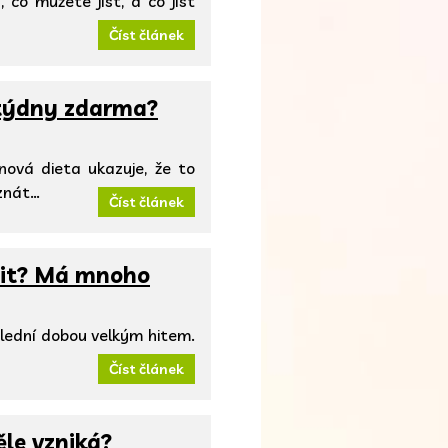
 co můžete jíst, a co jíst
Číst článek
 týdny zdarma?
ová dieta ukazuje, že to
 znát…
Číst článek
 hit? Má mnoho
 poslední dobou velkým hitem.
Číst článek
ěle vzniká?