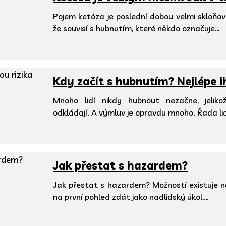
Pojem ketóza je poslední dobou velmi skloňo
že souvisí s hubnutím, které někdo označuje…
Kdy začít s hubnutím? Nejlépe 
Mnoho lidí nikdy hubnout nezačne, jeliko
odkládají. A výmluv je opravdu mnoho. Řada li
Jak přestat s hazardem?
Jak přestat s hazardem? Možností existuje ně
na první pohled zdát jako nadlidský úkol,…