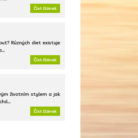
Číst článek
out? Různých diet existuje
 a…
Číst článek
avým životním stylem a jak
uchá…
Číst článek