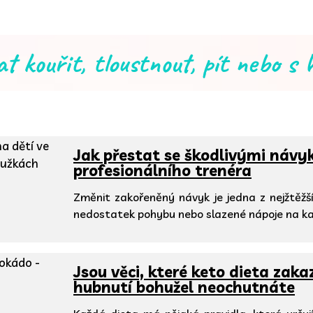
at kouřit, tloustnout, pít nebo s
Jak přestat se škodlivými návyk
profesionálního trenéra
Změnit zakořeněný návyk je jedna z nejžtěžšíc
nedostatek pohybu nebo slazené nápoje na k
Jsou věci, které keto dieta zakaz
hubnutí bohužel neochutnáte