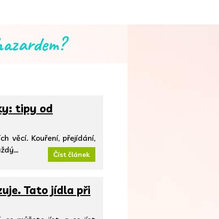
 hazardem?
y: tipy od
h věcí. Kouření, přejídání,
aždý…
Číst článek
uje. Tato jídla při