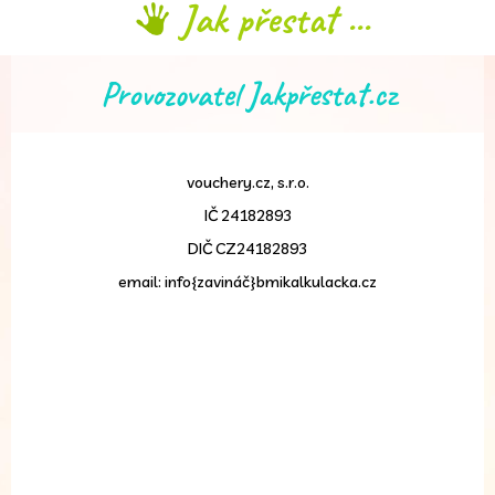
Jak přestat ...
Provozovatel Jakpřestat.cz
vouchery.cz, s.r.o.
IČ 24182893
DIČ CZ24182893
email: info{zavináč}bmikalkulacka.cz