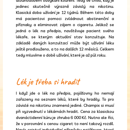
dlouhodobém odvykání kouření. Tedy ve chvíli, kdy je
jedinec skutečně výrazně závislý na nikotinu.
Klasická doba užívání je 12 týdnů. Během této doby
má pacientovi pomoci zvládnout abstinenční a
příznaky a eliminovat zájem o cigaretu. Jelikož se
jedná o lék na předpis, navštěvuje pacient svého
lékaře, se kterým aktuální stav konzultuje. Na
základě daných konzultací může být užívání léku
ještě prodlouženo, a to na dalších 12 měsíců. Celkem
tedy mluvíme o době užívání, které je až půl roku.
Lék je třeba si hradit
I když jde o lék na předpis, pojišťovny ho nemají
zařazeny na seznam léků, které by hradily. To pro
závislé na nikotinu znamená jediné. Champix si musí
při vyzvednutí v lékárnách hradit. Cena za klasickou
dvanáctidenní kúru je zhruba 6 000 Kč. Nutno ale říci,
že v porovnání s cenou cigaret to není takový rozdíl.
Navíc existují individuální příspěvky pojišťoven, které