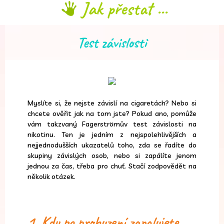
Jak přestat ...
Test závislosti
Myslíte si, že nejste závislí na cigaretách? Nebo si
chcete ověřit jak na tom jste? Pokud ano, pomůže
vám takzvaný Fagerströmův test závislosti na
nikotinu. Ten je jedním z nejspolehlivějších a
nejjednodušších ukazatelů toho, zda se řadíte do
skupiny závislých osob, nebo si zapálíte jenom
jednou za čas, třeba pro chuť. Stačí zodpovědět na
několik otázek.
1. Kdy po probuzení zapalujete