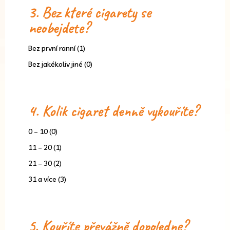
3. Bez které cigarety se
neobejdete?
Bez první ranní (1)
Bez jakékoliv jiné (0)
4. Kolik cigaret denně vykouříte?
0 – 10 (0)
11 – 20 (1)
21 – 30 (2)
31 a více (3)
5. Kouříte převážně dopoledne?