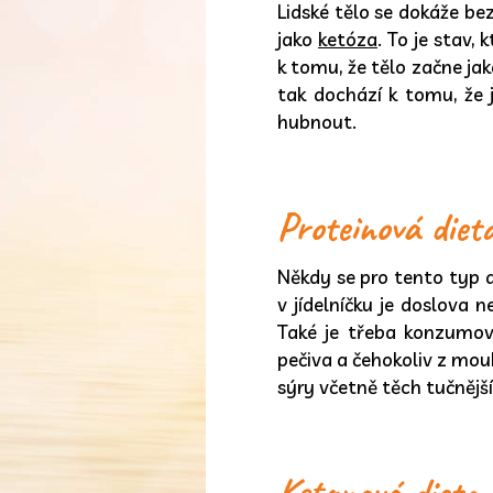
Lidské tělo se dokáže be
jako
ketóza
. To je stav,
k tomu, že tělo začne ja
tak dochází k tomu, že 
hubnout.
Proteinová dieta
Někdy se pro tento typ 
v jídelníčku je doslova 
Také je třeba konzumov
pečiva a čehokoliv z mou
sýry včetně těch tučnější
Ketonová dieta 