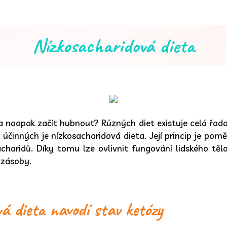
Nízkosacharidová dieta
 a naopak začít hubnout? Různých diet existuje celá řad
účinných je nízkosacharidová dieta. Její princip je pom
acharidů. Díky tomu lze ovlivnit fungování lidského tě
 zásoby.
á dieta navodí stav ketózy