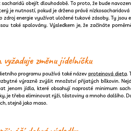
z sacharidů obejít dlouhodobě. To proto, že bude navozen
 který je nutností, pokud je držena právě nízkosacharidová
ko zdroj energie využívat uložené tukové zásoby. Ty jsou 
jsou také spalovány. Výsledkem je, že začínáte poměrně
 vyžaduje změnu jídelníčku
dietního programu používá také název
proteinová dieta
.
nezbytné výrazně zvýšit množství přijatých bílkovin. Nej
at jenom jídla, které obsahují naprosté minimum sacha
ky, je třeba eliminovat rýži, těstoviny a mnoho dalšího.
ch, stejně jako maso.
přináší dobré výsledky