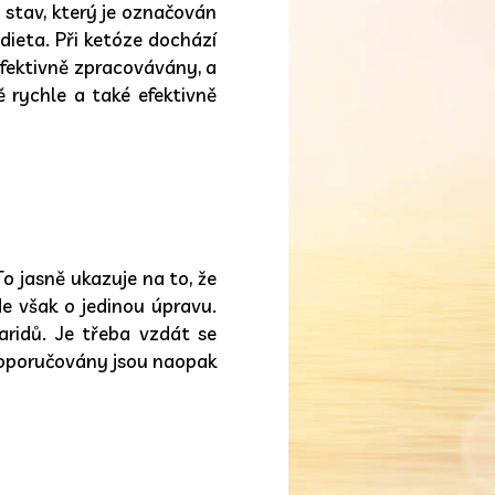
 stav, který je označován
 dieta. Při ketóze dochází
efektivně zpracovávány, a
 rychle a také efektivně
 To jasně ukazuje na to, že
de však o jedinou úpravu.
ridů. Je třeba vzdát se
 Doporučovány jsou naopak