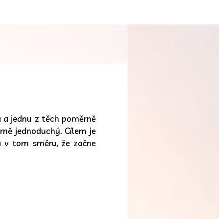
a a jednu z těch poměrně
ěrně jednoduchý. Cílem je
la v tom směru, že začne